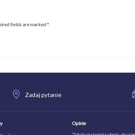
uired fields are marked *
Zadaj pytanie
ty
Opinie
"Szkoła ma bogatą ofertę, ale prz