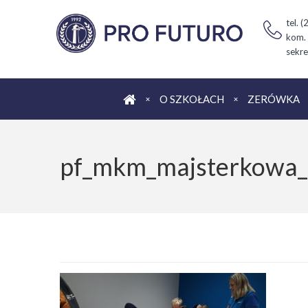
tel. 
kom.
sekre
Strona główna
O SZKOŁACH
ZERÓWKA
pf_mkm_majsterkowa