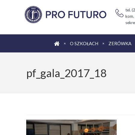
tel. 
kom.
sekre
Strona główna
O SZKOŁACH
ZERÓWKA
pf_gala_2017_18