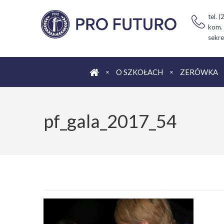
tel. 
kom.
sekre
Strona główna
O SZKOŁACH
ZERÓWKA
pf_gala_2017_54