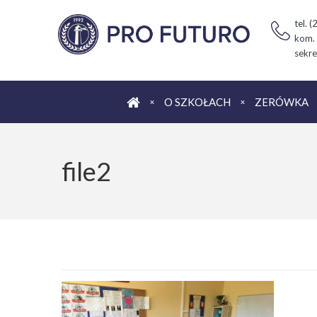
tel. 
kom.
sekre
Strona główna
O SZKOŁACH
ZERÓWKA
file2