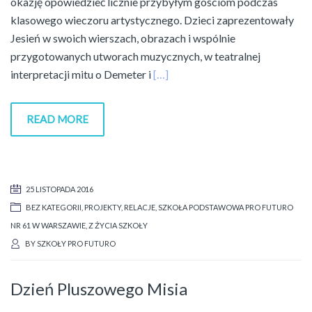
okazję opowiedzieć licznie przybyłym gościom podczas
klasowego wieczoru artystycznego. Dzieci zaprezentowały
Jesień w swoich wierszach, obrazach i wspólnie
przygotowanych utworach muzycznych, w teatralnej
interpretacji mitu o Demeter i
[…]
READ MORE
25 LISTOPADA 2016
BEZ KATEGORII
,
PROJEKTY
,
RELACJE
,
SZKOŁA PODSTAWOWA PRO FUTURO
NR 61 W WARSZAWIE
,
Z ŻYCIA SZKOŁY
BY
SZKOŁY PRO FUTURO
Dzień Pluszowego Misia