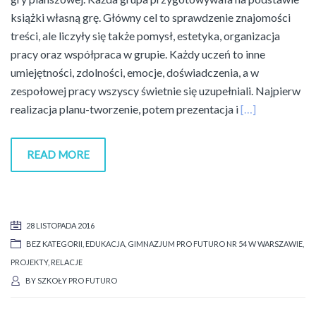
książki własną grę. Główny cel to sprawdzenie znajomości
treści, ale liczyły się także pomysł, estetyka, organizacja
pracy oraz współpraca w grupie. Każdy uczeń to inne
umiejętności, zdolności, emocje, doświadczenia, a w
zespołowej pracy wszyscy świetnie się uzupełniali. Najpierw
realizacja planu-tworzenie, potem prezentacja i
[…]
READ MORE
28 LISTOPADA 2016
BEZ KATEGORII
,
EDUKACJA
,
GIMNAZJUM PRO FUTURO NR 54 W WARSZAWIE
,
PROJEKTY
,
RELACJE
BY
SZKOŁY PRO FUTURO