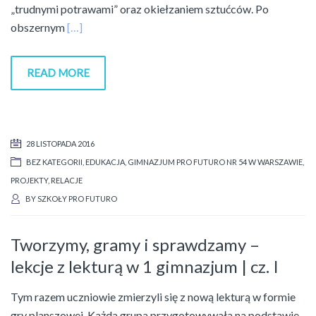
„trudnymi potrawami” oraz okiełzaniem sztućców. Po
obszernym
[…]
READ MORE
28 LISTOPADA 2016
BEZ KATEGORII
,
EDUKACJA
,
GIMNAZJUM PRO FUTURO NR 54 W WARSZAWIE
,
PROJEKTY
,
RELACJE
BY
SZKOŁY PRO FUTURO
Tworzymy, gramy i sprawdzamy –
lekcje z lekturą w 1 gimnazjum | cz. I
Tym razem uczniowie zmierzyli się z nową lekturą w formie
gry planszowej. Każda grupa przygotowywała na podstawie