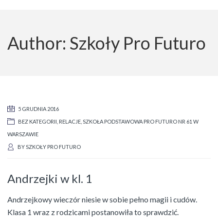
Author: Szkoły Pro Futuro
5 GRUDNIA 2016
BEZ KATEGORII
,
RELACJE
,
SZKOŁA PODSTAWOWA PRO FUTURO NR 61 W
WARSZAWIE
BY
SZKOŁY PRO FUTURO
Andrzejki w kl. 1
Andrzejkowy wieczór niesie w sobie pełno magii i cudów.
Klasa 1 wraz z rodzicami postanowiła to sprawdzić.