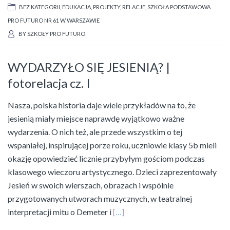
BEZ KATEGORII
,
EDUKACJA
,
PROJEKTY
,
RELACJE
,
SZKOŁA PODSTAWOWA
PRO FUTURO NR 61 W WARSZAWIE
BY
SZKOŁY PRO FUTURO
WYDARZYŁO SIĘ JESIENIĄ? |
fotorelacja cz. I
Nasza, polska historia daje wiele przykładów na to, że
jesienią miały miejsce naprawdę wyjątkowo ważne
wydarzenia. O nich też, ale przede wszystkim o tej
wspaniałej, inspirującej porze roku, uczniowie klasy 5b mieli
okazję opowiedzieć licznie przybyłym gościom podczas
klasowego wieczoru artystycznego. Dzieci zaprezentowały
Jesień w swoich wierszach, obrazach i wspólnie
przygotowanych utworach muzycznych, w teatralnej
interpretacji mitu o Demeter i
[…]