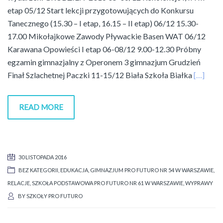
etap 05/12 Start lekcji przygotowujących do Konkursu
Tanecznego (15.30 – I etap, 16.15 – II etap) 06/12 15.30-
17.00 Mikołajkowe Zawody Pływackie Basen WAT 06/12
Karawana Opowieści I etap 06-08/12 9.00-12.30 Próbny
egzamin gimnazjalny z Operonem 3 gimnazjum Grudzień
Finał Szlachetnej Paczki 11-15/12 Biała Szkoła Białka
[…]
READ MORE
30 LISTOPADA 2016
BEZ KATEGORII
,
EDUKACJA
,
GIMNAZJUM PRO FUTURO NR 54 W WARSZAWIE
,
RELACJE
,
SZKOŁA PODSTAWOWA PRO FUTURO NR 61 W WARSZAWIE
,
WYPRAWY
BY
SZKOŁY PRO FUTURO