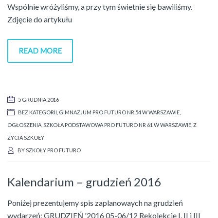
Wspólnie wróżyliśmy, a przy tym świetnie się bawiliśmy.
Zdjęcie do artykułu
READ MORE
5 GRUDNIA 2016
BEZ KATEGORII
,
GIMNAZJUM PRO FUTURO NR 54 W WARSZAWIE
,
OGŁOSZENIA
,
SZKOŁA PODSTAWOWA PRO FUTURO NR 61 W WARSZAWIE
,
Z
ŻYCIA SZKOŁY
BY
SZKOŁY PRO FUTURO
Kalendarium – grudzień 2016
Poniżej prezentujemy spis zaplanowaych na grudzień
wydarzeń: GRUDZIEŃ '2016 05-06/12 Rekolekcje I, II i III