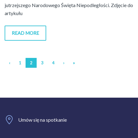
jutrzejszego Narodowego Święta Niepodległości. Zdjęcie do
artykułu
READ MORE
‹
1
2
3
4
›
»
Umów się na spotkanie