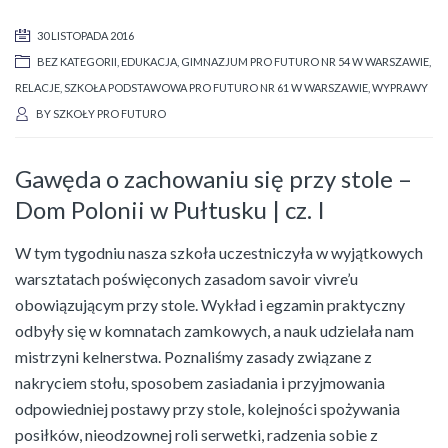
30 LISTOPADA 2016
BEZ KATEGORII
,
EDUKACJA
,
GIMNAZJUM PRO FUTURO NR 54 W WARSZAWIE
,
RELACJE
,
SZKOŁA PODSTAWOWA PRO FUTURO NR 61 W WARSZAWIE
,
WYPRAWY
BY
SZKOŁY PRO FUTURO
Gawęda o zachowaniu się przy stole –
Dom Polonii w Pułtusku | cz. I
W tym tygodniu nasza szkoła uczestniczyła w wyjątkowych
warsztatach poświęconych zasadom savoir vivre’u
obowiązującym przy stole. Wykład i egzamin praktyczny
odbyły się w komnatach zamkowych, a nauk udzielała nam
mistrzyni kelnerstwa. Poznaliśmy zasady związane z
nakryciem stołu, sposobem zasiadania i przyjmowania
odpowiedniej postawy przy stole, kolejności spożywania
posiłków, nieodzownej roli serwetki, radzenia sobie z