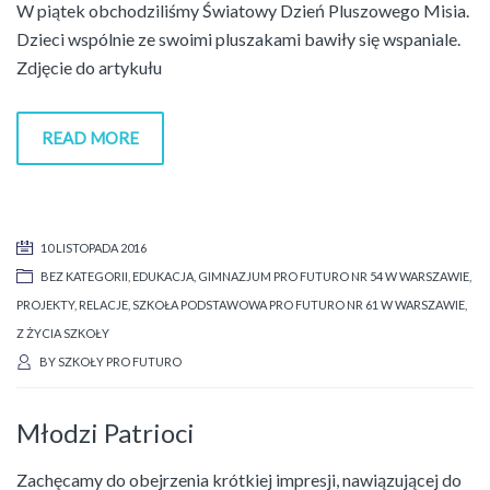
W piątek obchodziliśmy Światowy Dzień Pluszowego Misia.
Dzieci wspólnie ze swoimi pluszakami bawiły się wspaniale.
Zdjęcie do artykułu
READ MORE
10 LISTOPADA 2016
BEZ KATEGORII
,
EDUKACJA
,
GIMNAZJUM PRO FUTURO NR 54 W WARSZAWIE
,
PROJEKTY
,
RELACJE
,
SZKOŁA PODSTAWOWA PRO FUTURO NR 61 W WARSZAWIE
,
Z ŻYCIA SZKOŁY
BY
SZKOŁY PRO FUTURO
Młodzi Patrioci
Zachęcamy do obejrzenia krótkiej impresji, nawiązującej do