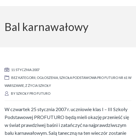
Bal karnawałowy
11 STYCZNIA 2007
BEZ KATEGORII
,
OGŁOSZENIA
,
SZKOŁA PODSTAWOWA PRO FUTURO NR 61 W
WARSZAWIE
,
Z ŻYCIA SZKOŁY
BY
SZKOŁY PRO FUTURO
W czwartek 25 stycznia 2007 r. uczniowie klas I – III Szkoły
Podstawowej PROFUTURO będą mieli okazję przenieść się
w świat prawdziwej baśni i zatańczyć na najprawdziwszym
balu karnawałowym. Salą taneczną na ten wieczór zostanie