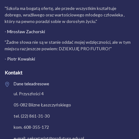
"Szkoła ma bogatą ofertę, ale przede wszystkim kształtuje
dobrego, wrażliwego oraz wartościowego młodego człowieka ,
który na pewno poradzi sobie w dorosłym życiu."
- Mirosław Zachorski
"Żadne słowa nie są w stanie oddać mojej wdzięczności, ale w tym
miejscu raz jeszcze powiem: DZIEKUJĘ PRO FUTURO!"
- Piotr Kowalski
Kontakt
Dane teleadresowe
ul. Przyszłości 4
05-082 Blizne Łaszczyńskiego
tel. (22) 861-31-30
kom. 608-355-172
e-mail: sekretariat@profuturo.edu.pl