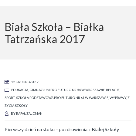
Biała Szkoła – Białka
Tatrzańska 2017
12 GRUDNIA 2017
EDUKACJA
,
GIMNAZJUM PRO FUTURO NR 54 W WARSZAWIE
,
RELACJE
,
SPORT
,
SZKOŁA PODSTAWOWA PRO FUTURO NR 61 W WARSZAWIE
,
WYPRAWY
,
Z
ŻYCIA SZKOŁY
BY
RAFAŁ ZALCMAN
Pierwszy dzień na stoku – pozdrowienia z Białej Szkoły