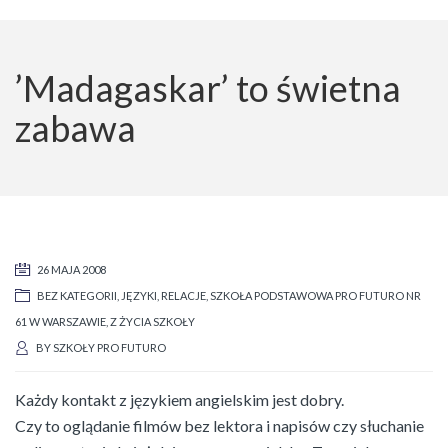
’Madagaskar’ to świetna
zabawa
26 MAJA 2008
BEZ KATEGORII
,
JĘZYKI
,
RELACJE
,
SZKOŁA PODSTAWOWA PRO FUTURO NR
61 W WARSZAWIE
,
Z ŻYCIA SZKOŁY
BY
SZKOŁY PRO FUTURO
Każdy kontakt z językiem angielskim jest dobry.
Czy to oglądanie filmów bez lektora i napisów czy słuchanie