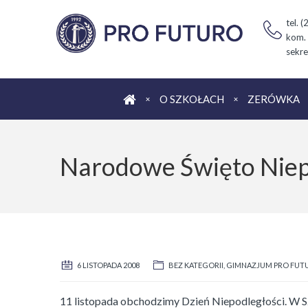
tel. 
kom.
sekre
Strona główna
O SZKOŁACH
ZERÓWKA
Narodowe Święto Niep
6 LISTOPADA 2008
BEZ KATEGORII
,
GIMNAZJUM PRO FUTU
11 listopada obchodzimy Dzień Niepodległości. W Sz