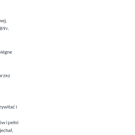
wej.
89 r.
piégne
przez
zywitać i
w i pełni
jechał,