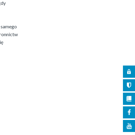
gdy
o samego
tronnictw
ię