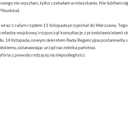
 swego nie wyszłam, tylko czekałam w mieszkaniu. Nie lubiłam ni
Piłsudska).
i wraz z całym rządem 11 listopada przyjechał do Warszawy. Teg
j władzę wojskową i rozpoczął konsultacje z przedstawicielami s
du. 14 listopada, nowym dekretem Rada Regencyjna postanowiła s
udskiemu, ustanawiając urząd naczelnika państwa.
uforia z powodu rodzącej się niepodległości.