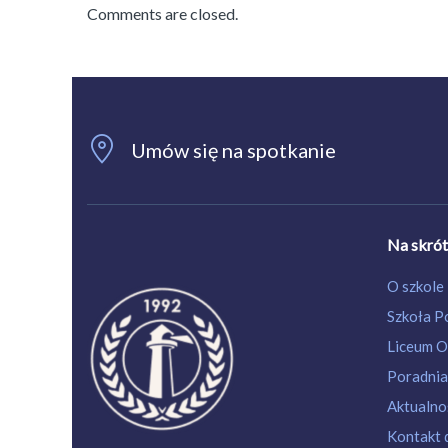
Comments are closed.
Umów się na spotkanie
Na skró
O szkole
Szkoła 
Liceum O
Poradnia
Aktualnoś
Kontakt 