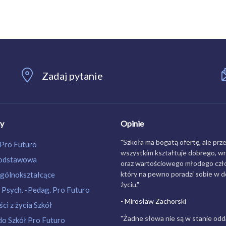
Zadaj pytanie
ty
Opinie
"Szkoła ma bogatą ofertę, ale prz
 Pro Futuro
wszystkim kształtuje dobrego, w
Podstawowa
oraz wartościowego młodego czło
który na pewno poradzi sobie w 
gólnokształcące
życiu."
 Psych. -Pedag. Pro Futuro
- Mirosław Zachorski
ci z życia Szkół
"Żadne słowa nie są w stanie odd
do Szkół Pro Futuro