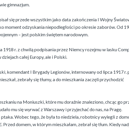
wie gimnazjum.
apisał się przede wszystkim jako data zakończenia I Wojny Świato
ako moment odzyskania niepodległości po okresie zaborów. Od 19
ywojennym – jest polskim świętem narodowym.
a 1918 r. z chwilą podpisania przez Niemcy rozejmu w lasku Com
iejach całej Europy, ale i Polski.
ki, komendant I Brygady Legionów, internowany od lipca 1917 r. 
kał, zebrały się tłumy, a do mieszkania zaczęli przychodzić
eszkaniu na Moniuszki, które mu doraźnie znaleziono, chcąc go pr
 udało mu się wyrwać z Warszawy i przyjechać do nas, na Pragę.
ptaka. Wobec tego, że była to niedziela, robotnicy wylegli z domó
ać. Przed domem, w którym mieszkałam, zebrał się tłum. Kiedy nad