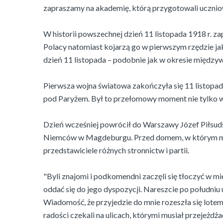
zapraszamy na akademię, którą przygotowali ucznio
W historii powszechnej dzień 11 listopada 1918 r. z
Polacy natomiast kojarzą go w pierwszym rzędzie j
dzień 11 listopada – podobnie jak w okresie międz
Pierwsza wojna światowa zakończyła się 11 listopad
pod Paryżem. Był to przełomowy moment nie tylko w dz
Dzień wcześniej powrócił do Warszawy Józef Piłsuds
Niemców w Magdeburgu. Przed domem, w którym miesz
przedstawiciele różnych stronnictw i partii.
"Byli znajomi i podkomendni zaczęli się tłoczyć w mi
oddać się do jego dyspozycji. Nareszcie po południu
Wiadomość, że przyjedzie do mnie rozeszła się lotem 
radości czekali na ulicach, którymi musiał przejeżdż