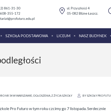
(22) 861-31-30
ul. Przyszłości 4
 608-355-172
05-082 Blizne Łaszcz.
tariat@profuturo.edu.pl
SZKOŁA PODSTAWOWA
LICEUM
NASZ BUDYNEK
odległości
RO NR 54 W WARSZAWIE
,
OGŁOSZENIA
,
Z ŻYCIA SZKOŁY
BY
SZKOŁY PRO FUT
kole Pro Futuro w tym roku czcimy go 7 listopada. Serdecznie