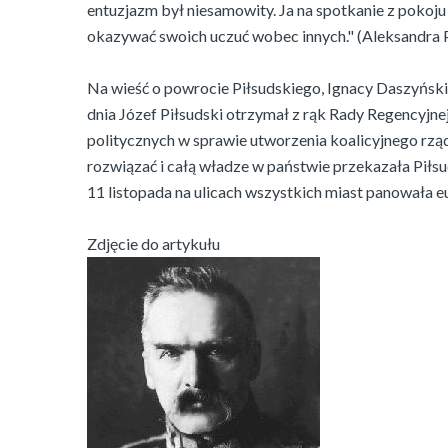
entuzjazm był niesamowity. Ja na spotkanie z pokoju
okazywać swoich uczuć wobec innych." (Aleksandra 
Na wieść o powrocie Piłsudskiego, Ignacy Daszyńsk
dnia Józef Piłsudski otrzymał z rąk Rady Regencyjne
politycznych w sprawie utworzenia koalicyjnego rzą
rozwiązać i całą władze w państwie przekazała Piłs
11 listopada na ulicach wszystkich miast panowała e
Zdjęcie do artykułu