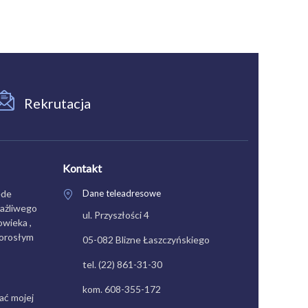
Rekrutacja
Kontakt
ede
Dane teleadresowe
rażliwego
ul. Przyszłości 4
wieka ,
dorosłym
05-082 Blizne Łaszczyńskiego
tel. (22) 861-31-30
kom. 608-355-172
ać mojej