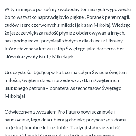
W tym miejscu porzućmy swobodny ton naszych wypowiedzi
bo to wszystko naprawdę było piękne . Poranek pełen magii,
cudów i serc czerwonych z miłości jak sam Mikołaj. Wiedząc,
że jeszcze większa radość płynie z obdarowywania innych,
nasi podopieczni, przynieśli słodycze dla dzieci z Ukrainy,
które złożone w koszu u stóp Świętego jako dar serca bez
słów ukazywały istotę Mikołajek.
Uroczystości będącej w Polsce i na całym Świecie świętem
miłości, świętem dzieci i przede wszystkim świętem ich
ulubionego patrona – bohatera wszechczasów Świętego
Mikołaja!
Odwiecznym zwyczajem Pro Futuro nowi uczniowie i
nauczyciele, tego dnia ubierają choinkę przynosząc z domu
po jednej bombce lub ozdobie. Tradycji stało się zadość.
Pierwszą bombkę powiesiła na bożonarodzeniowym