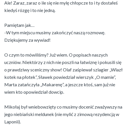
Ale! Zaraz, zaraz o ile się nie mylę chłopcze to i ty dostałeś
kiedyś rózgę i to nie jedną.
Pamiętam jak…
-W tym miejscu musimy zakończyć naszą rozmowę.
Dziękujemy za wywiad!
O czym to mówiliśmy? Już wiem. O popisach naszych
uczniów. Niektórzy z nich nie poszli na łatwiznę i pokusili się
o prawdziwy sceniczny show! Olaf zaśpiewał szlagier „Wlazł
kotek na płotek”, Sławek powiedział wierszyk „O mamie”,
Marta zatańczyła „Makarenę”, a jeszcze ktoś, sam już nie
wiem kto opowiedział dowcip.
Mikołaj był wniebowzięty co musimy docenić zważywszy na
jego niebiański meldunek (nie mylić z zimową rezydencją w
Laponii).