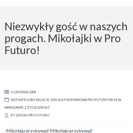
Niezwykły gość w naszych
progach. Mikołajki w Pro
Futuro!
6 GRUDNIA 2004
BEZ KATEGORII
,
RELACJE
,
SZKOŁA PODSTAWOWA PRO FUTURO NR 61 W
WARSZAWIE
,
Z ŻYCIA SZKOŁY
BY
SZKOŁY PRO FUTURO
-Mikołaju przybywaj! Mikołaju przybywaj!