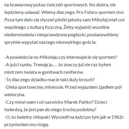
na brawurowy pokaz ćwiczeń sportowych. No dobra, nie
będziemy udawać. Wiemy dlaczego. Pro Futuro sportem stoi.
Poza tym dało się słyszeć plotki jakoby sam Mikołaj miał coś
wspólnego z kulturą fizyczną. Żeby wyjaśnić wszelkie
niedomówienia i niesprawdzone pogłoski, postanowiliśmy
sprytnie wypytać naszego niezwykłego gościa:
-A powiedzcie no Mikołaju czy interesujecie się sportem?
-A jużci synku. Trenuję ju… , to znaczy już nie raz byłem
mistrzem świata w gonitwach reniferów.
-To dlaczego dziadku macie taki duży brzuch?
-Dieta sportowców, młokosie. Przed wyjazdem zjadłem pół
wieloryba.
-Czy mówi wam coś nazwisko Marek Pańko? Dzieci
twierdzą, że jest pan do niego trochę podobny?
-O, to świetny chłopak! Wyszedł na ludzi po tym jak w 1962r.
przyniosłem mu rózgę.