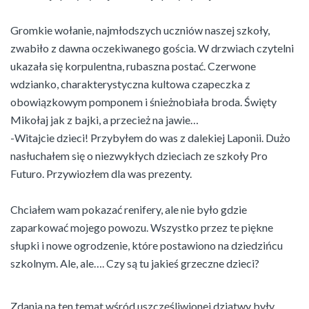
Gromkie wołanie, najmłodszych uczniów naszej szkoły,
zwabiło z dawna oczekiwanego gościa. W drzwiach czytelni
ukazała się korpulentna, rubaszna postać. Czerwone
wdzianko, charakterystyczna kultowa czapeczka z
obowiązkowym pomponem i śnieżnobiała broda. Święty
Mikołaj jak z bajki, a przecież na jawie…
-Witajcie dzieci! Przybyłem do was z dalekiej Laponii. Dużo
nasłuchałem się o niezwykłych dzieciach ze szkoły Pro
Futuro. Przywiozłem dla was prezenty.
Chciałem wam pokazać renifery, ale nie było gdzie
zaparkować mojego powozu. Wszystko przez te piękne
słupki i nowe ogrodzenie, które postawiono na dziedzińcu
szkolnym. Ale, ale…. Czy są tu jakieś grzeczne dzieci?
Zdania na ten temat wśród uszczęśliwionej dziatwy były