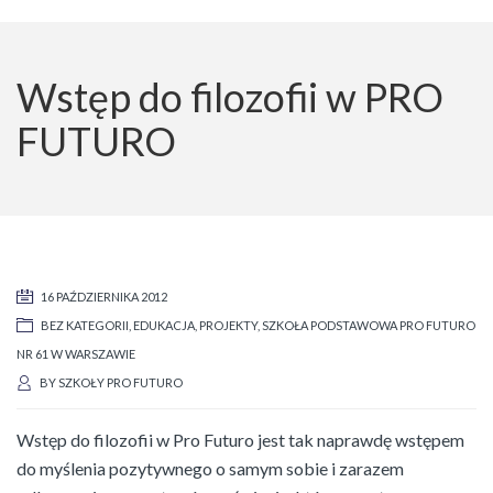
Wstęp do filozofii w PRO
FUTURO
16 PAŹDZIERNIKA 2012
BEZ KATEGORII
,
EDUKACJA
,
PROJEKTY
,
SZKOŁA PODSTAWOWA PRO FUTURO
NR 61 W WARSZAWIE
BY
SZKOŁY PRO FUTURO
Wstęp do filozofii w Pro Futuro jest tak naprawdę wstępem
do myślenia pozytywnego o samym sobie i zarazem