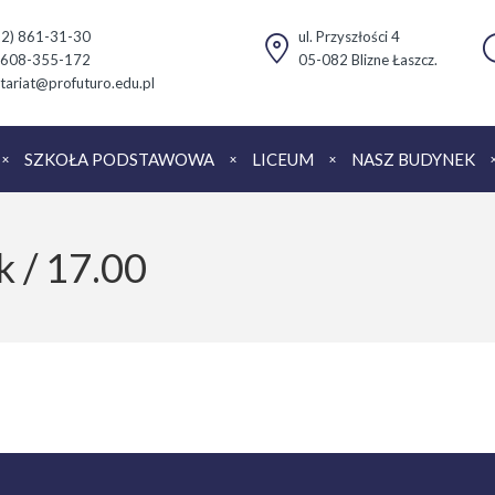
(22) 861-31-30
ul. Przyszłości 4
 608-355-172
05-082 Blizne Łaszcz.
tariat@profuturo.edu.pl
SZKOŁA PODSTAWOWA
LICEUM
NASZ BUDYNEK
k / 17.00