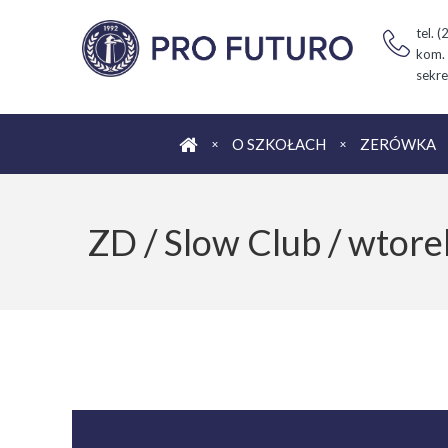
tel. 
kom.
sekre
Strona główna
O SZKOŁACH
ZERÓWKA
ZD / Slow Club / wtore