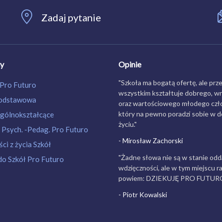
Zadaj pytanie
ty
Opinie
"Szkoła ma bogatą ofertę, ale prz
 Pro Futuro
wszystkim kształtuje dobrego, w
Podstawowa
oraz wartościowego młodego czło
który na pewno poradzi sobie w 
gólnokształcące
życiu."
 Psych. -Pedag. Pro Futuro
- Mirosław Zachorski
ci z życia Szkół
"Żadne słowa nie są w stanie odd
do Szkół Pro Futuro
wdzięczności, ale w tym miejscu ra
powiem: DZIEKUJĘ PRO FUTUR
- Piotr Kowalski