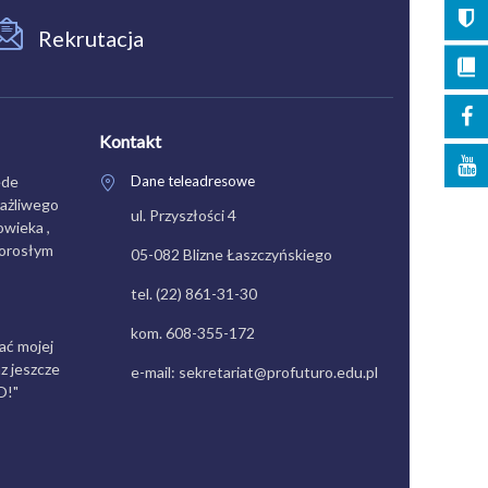
Rekrutacja
Kontakt
ede
Dane teleadresowe
rażliwego
ul. Przyszłości 4
wieka ,
dorosłym
05-082 Blizne Łaszczyńskiego
tel. (22) 861-31-30
kom. 608-355-172
ać mojej
z jeszcze
e-mail: sekretariat@profuturo.edu.pl
O!"