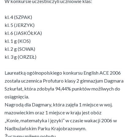
W konkursie uczestniczyli uczniowie klas:
kl. 4 (SZPAK)
kl. 5 (JERZYK)
kl. 6 (JASKÓŁKA)
kl. 1 g (KOS)
kl. 2 g (SOWA)
kl. 3 g (ORZEŁ)
Laureatką ogólnopolskiego konkursu English ACE 2006
została uczennica Profuturo klasy 2 gimnazjum Dagmara
Szkurłat, która zdobyła 94,44% punktów możliwych do
osiągnięcia.
Nagrodą dla Dagmary, która zajęła 1 miejsce w woj.
mazowieckim oraz 1 miejsce w kraju jest obóz
„Konie, matematyka i języki” w czasie wakacji 2006 w
Nadbużańskim Parku Krajobrazowym.
Życzymy miłego pobytu.