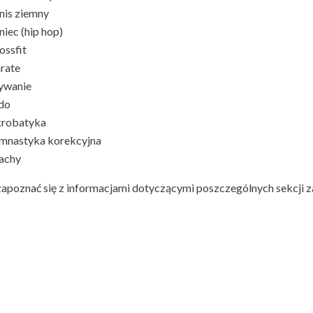
nis ziemny
niec (hip hop)
ossfit
rate
ywanie
do
robatyka
mnastyka korekcyjna
achy
apoznać się z informacjami dotyczącymi poszczególnych sekcji z