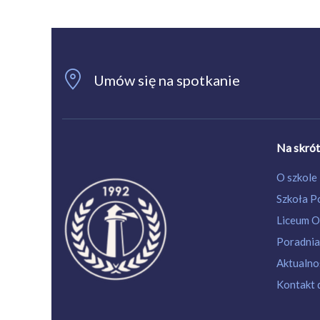
Umów się na spotkanie
Na skró
O szkole
Szkoła 
Liceum O
Poradnia
Aktualnoś
Kontakt 