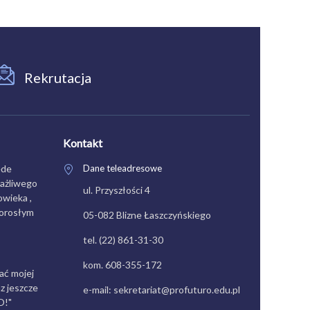
Rekrutacja
Kontakt
ede
Dane teleadresowe
rażliwego
ul. Przyszłości 4
wieka ,
dorosłym
05-082 Blizne Łaszczyńskiego
tel. (22) 861-31-30
kom. 608-355-172
ać mojej
z jeszcze
e-mail: sekretariat@profuturo.edu.pl
O!"