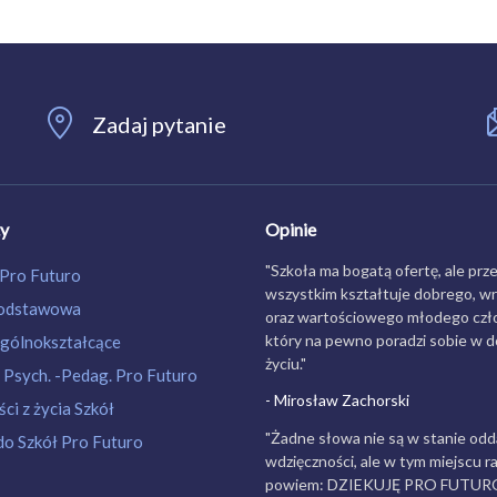
Zadaj pytanie
ty
Opinie
"Szkoła ma bogatą ofertę, ale prz
 Pro Futuro
wszystkim kształtuje dobrego, w
Podstawowa
oraz wartościowego młodego czło
który na pewno poradzi sobie w 
gólnokształcące
życiu."
 Psych. -Pedag. Pro Futuro
- Mirosław Zachorski
ci z życia Szkół
"Żadne słowa nie są w stanie odd
do Szkół Pro Futuro
wdzięczności, ale w tym miejscu ra
powiem: DZIEKUJĘ PRO FUTUR