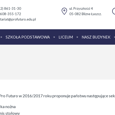
(22) 861-31-30
ul. Przyszłości 4
 608-355-172
05-082 Blizne Łaszcz.
tariat@profuturo.edu.pl
SZKOŁA PODSTAWOWA
LICEUM
NASZ BUDYNEK
ro Futuro w 2016/2017 roku proponuje państwu następujące sek
łka nożna
nis stołowy