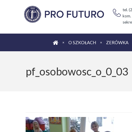
tel. 
kom.
sekre
Strona główna
O SZKOŁACH
ZERÓWKA
pf_osobowosc_o_0_03